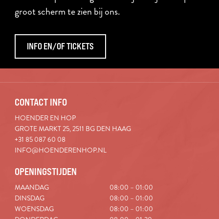
groot scherm te zien bij ons.
INFO EN/OF TICKETS
CONTACT INFO
HOENDER EN HOP
GROTE MARKT 25, 2511 BG DEN HAAG
+31 85 087 60 08
INFO@HOENDERENHOP.NL
OPENINGSTIJDEN
MAANDAG
08:00 – 01:00
DINSDAG
08:00 – 01:00
WOENSDAG
08:00 – 01:00