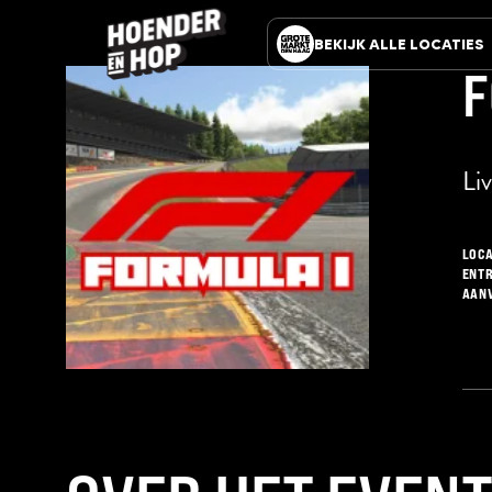
BEKIJK ALLE LOCATIES
F
VAVOOM
Tiki Cocktail Bar
ZÈTA
The Hang-out concept store
Li
ZWARTE RUITER
Haags Poppodium sinds
1988
LOCA
SEPTEMBER
ENT
Wine, Jazz & Food
AAN
HOENDER EN HOP
Comfort Food, Comfort
Drinks & Comfortable
BOTERWAAG
Het grootst bruisende
stadscafé
NATIONAAL
Onvergetelijke smaken