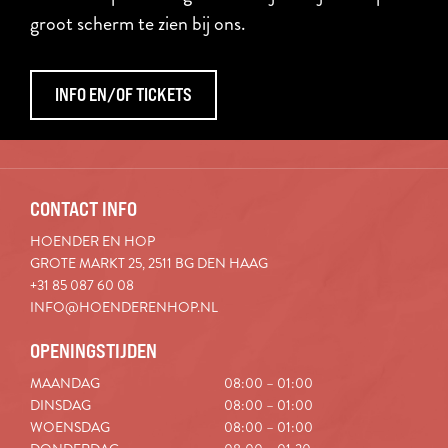
groot scherm te zien bij ons.
INFO EN/OF TICKETS
CONTACT INFO
HOENDER EN HOP
GROTE MARKT 25, 2511 BG DEN HAAG
+31 85 087 60 08
INFO@HOENDERENHOP.NL
OPENINGSTIJDEN
MAANDAG
08:00 – 01:00
DINSDAG
08:00 – 01:00
WOENSDAG
08:00 – 01:00