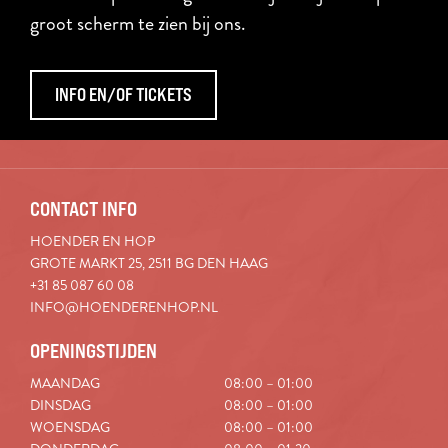
groot scherm te zien bij ons.
INFO EN/OF TICKETS
CONTACT INFO
HOENDER EN HOP
GROTE MARKT 25, 2511 BG DEN HAAG
+31 85 087 60 08
INFO@HOENDERENHOP.NL
OPENINGSTIJDEN
MAANDAG
08:00 – 01:00
DINSDAG
08:00 – 01:00
WOENSDAG
08:00 – 01:00