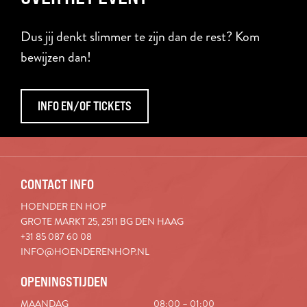
Dus jij denkt slimmer te zijn dan de rest? Kom
bewijzen dan!
INFO EN/OF TICKETS
CONTACT INFO
HOENDER EN HOP
GROTE MARKT 25, 2511 BG DEN HAAG
+31 85 087 60 08
INFO@HOENDERENHOP.NL
OPENINGSTIJDEN
MAANDAG
08:00 – 01:00