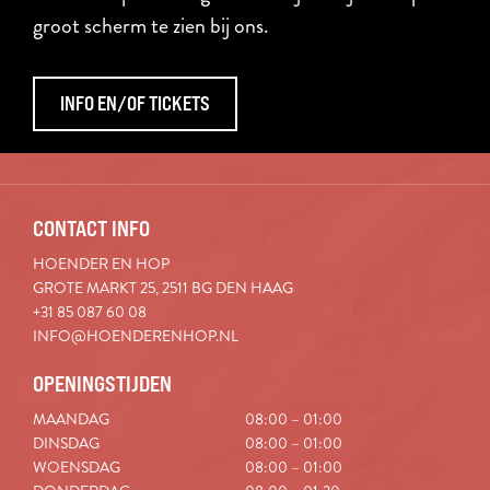
groot scherm te zien bij ons.
INFO EN/OF TICKETS
CONTACT INFO
HOENDER EN HOP
GROTE MARKT 25, 2511 BG DEN HAAG
+31 85 087 60 08
INFO@HOENDERENHOP.NL
OPENINGSTIJDEN
MAANDAG
08:00 – 01:00
DINSDAG
08:00 – 01:00
WOENSDAG
08:00 – 01:00