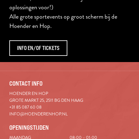
oplossingen voor!)
Alle grote sportevents op groot scherm bij de
Hoender en Hop.
INFO EN/OF TICKETS
CONTACT INFO
HOENDER EN HOP
GROTE MARKT 25, 2511 BG DEN HAAG
+31 85 087 60 08
INFO@HOENDERENHOP.NL
OPENINGSTIJDEN
MAANDAG
08:00 – 01:00