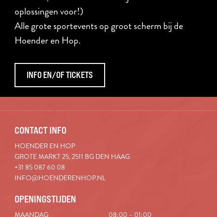
oplossingen voor!)
Alle grote sportevents op groot scherm bij de
Hoender en Hop.
INFO EN/OF TICKETS
CONTACT INFO
HOENDER EN HOP
GROTE MARKT 25, 2511 BG DEN HAAG
+31 85 087 60 08
INFO@HOENDERENHOP.NL
OPENINGSTIJDEN
MAANDAG
08:00 – 01:00