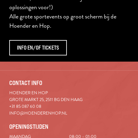
oplossingen voor!)
Alle grote sportevents op groot scherm bij de
Hoender en Hop.
INFO EN/OF TICKETS
CONTACT INFO
HOENDER EN HOP
GROTE MARKT 25, 2511 BG DEN HAAG
+31 85 087 60 08
INFO@HOENDERENHOP.NL
OPENINGSTIJDEN
MAANDAG
08:00 – 01:00